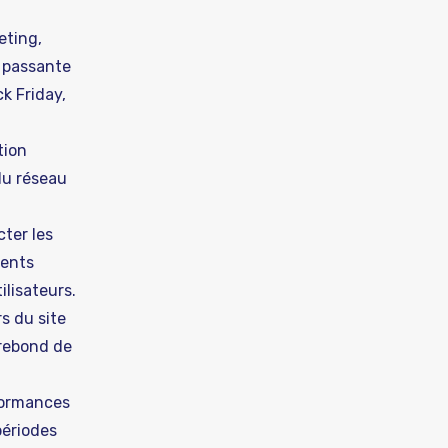
eting,
e passante
k Friday,
tion
du réseau
ter les
ients
lisateurs.
s du site
 rebond de
rformances
périodes