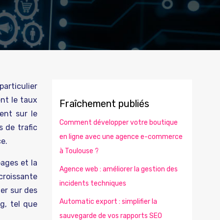
articulier
nt le taux
Fraîchement publiés
ent sur le
Comment développer votre boutique
 de trafic
en ligne avec une agence e-commerce
ce.
à Toulouse ?
pages et la
Agence web : améliorer la gestion des
croissante
incidents techniques
her sur des
Automatic export : simplifier la
g, tel que
sauvegarde de vos rapports SEO