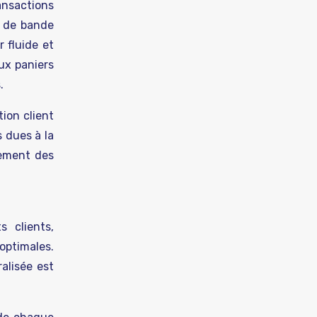
ransactions
s de bande
 fluide et
ux paniers
.
ion client
 dues à la
gement des
 clients,
optimales.
alisée est