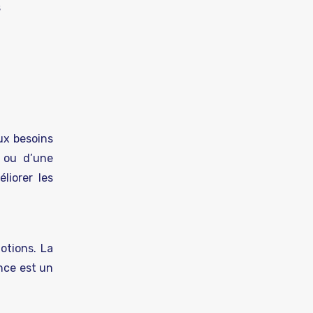
s
ux besoins
 ou d’une
liorer les
otions. La
ence est un