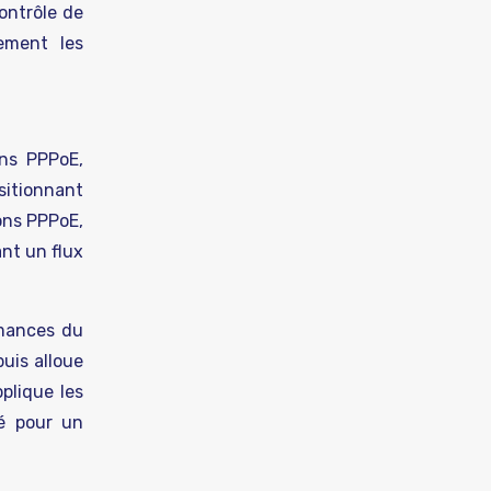
ontrôle de
vement les
ns PPPoE,
sitionnant
ions PPPoE,
ant un flux
rmances du
puis alloue
plique les
lé pour un