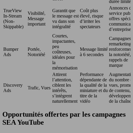
durée limitée
Annonces d
TrueView
Garantit que
Coût plus
Visibilité,
service publi
In-Stream
le message est
élevé, risque
Message
offres spécia
(Non-
vu dans son
d’irriter les
important
communicati
Skippable)
intégralité
spectateurs
d’entreprise
Courtes,
Campagnes 
impactantes,
remarketing,
peu
Bumper
Portée,
Message limité
renforcemen
coûteuses,
Ads
Notoriété
à 6 secondes
la notoriété,
idéales pour
rappels de
la
marque
mémorisation
Attirent
Performance
Augmentati
l’attention,
dépendante de
du nombre d
Discovery
ciblent les
la qualité de la
vues, promo
Trafic, Vues
Ads
intérêts,
miniature et du
de contenu,
s’intègrent
titre de la
développem
naturellement
vidéo
de la chaîne
Opportunités offertes par les campagnes
SEA YouTube