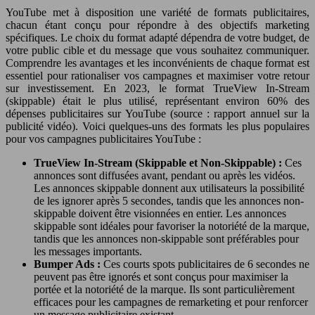
YouTube met à disposition une variété de formats publicitaires,
chacun étant conçu pour répondre à des objectifs marketing
spécifiques. Le choix du format adapté dépendra de votre budget, de
votre public cible et du message que vous souhaitez communiquer.
Comprendre les avantages et les inconvénients de chaque format est
essentiel pour rationaliser vos campagnes et maximiser votre retour
sur investissement. En 2023, le format TrueView In-Stream
(skippable) était le plus utilisé, représentant environ 60% des
dépenses publicitaires sur YouTube (source : rapport annuel sur la
publicité vidéo). Voici quelques-uns des formats les plus populaires
pour vos campagnes publicitaires YouTube :
TrueView In-Stream (Skippable et Non-Skippable) :
Ces
annonces sont diffusées avant, pendant ou après les vidéos.
Les annonces skippable donnent aux utilisateurs la possibilité
de les ignorer après 5 secondes, tandis que les annonces non-
skippable doivent être visionnées en entier. Les annonces
skippable sont idéales pour favoriser la notoriété de la marque,
tandis que les annonces non-skippable sont préférables pour
les messages importants.
Bumper Ads :
Ces courts spots publicitaires de 6 secondes ne
peuvent pas être ignorés et sont conçus pour maximiser la
portée et la notoriété de la marque. Ils sont particulièrement
efficaces pour les campagnes de remarketing et pour renforcer
un message publicitaire existant.