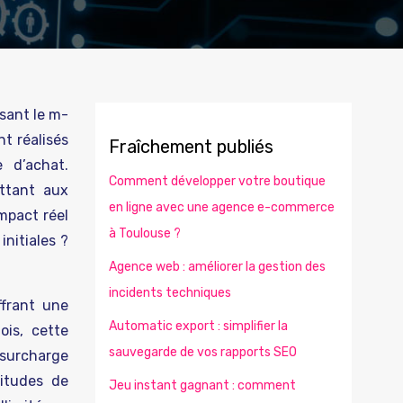
sant le m-
t réalisés
Fraîchement publiés
 d’achat.
Comment développer votre boutique
ettant aux
en ligne avec une agence e-commerce
mpact réel
à Toulouse ?
nitiales ?
Agence web : améliorer la gestion des
incidents techniques
ffrant une
Automatic export : simplifier la
ois, cette
sauvegarde de vos rapports SEO
surcharge
bitudes de
Jeu instant gagnant : comment