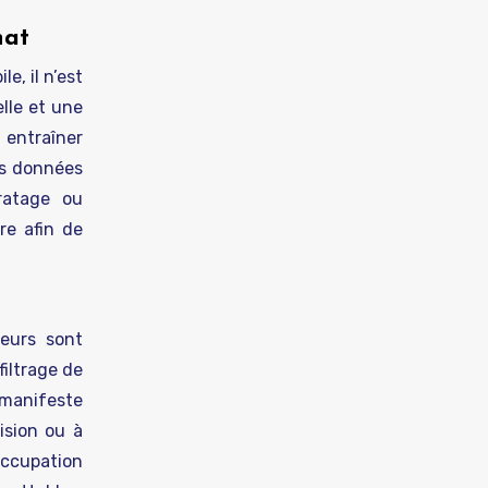
hat
e, il n’est
lle et une
 entraîner
des données
ratage ou
re afin de
teurs sont
filtrage de
 manifeste
ision ou à
occupation