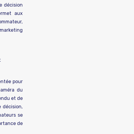
e décision
permet aux
sommateur,
 marketing
t
entée pour
 caméra du
rendu et de
 décision,
mateurs se
portance de