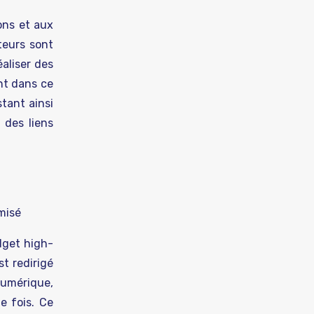
ions et aux
teurs sont
éaliser des
nt dans ce
tant ainsi
 des liens
imisé
dget high-
st redirigé
 numérique,
e fois. Ce